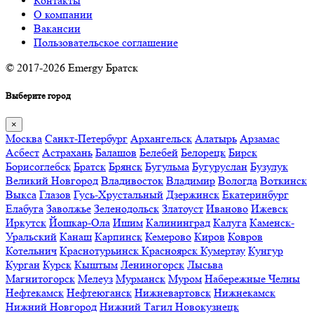
Контакты
О компании
Вакансии
Пользовательское соглашение
© 2017-2026 Emergy Братск
Выберите город
×
Москва
Санкт-Петербург
Архангельск
Алатырь
Арзамас
Асбест
Астрахань
Балашов
Белебей
Белорецк
Бирск
Борисоглебск
Братск
Брянск
Бугульма
Бугуруслан
Бузулук
Великий Новгород
Владивосток
Владимир
Вологда
Воткинск
Выкса
Глазов
Гусь-Хрустальный
Дзержинск
Екатеринбург
Елабуга
Заволжье
Зеленодольск
Златоуст
Иваново
Ижевск
Иркутск
Йошкар-Ола
Ишим
Калининград
Калуга
Каменск-
Уральский
Канаш
Карпинск
Кемерово
Киров
Ковров
Котельнич
Краснотурьинск
Красноярск
Кумертау
Кунгур
Курган
Курск
Кыштым
Лениногорск
Лысьва
Магнитогорск
Мелеуз
Мурманск
Муром
Набережные Челны
Нефтекамск
Нефтеюганск
Нижневартовск
Нижнекамск
Нижний Новгород
Нижний Тагил
Новокузнецк